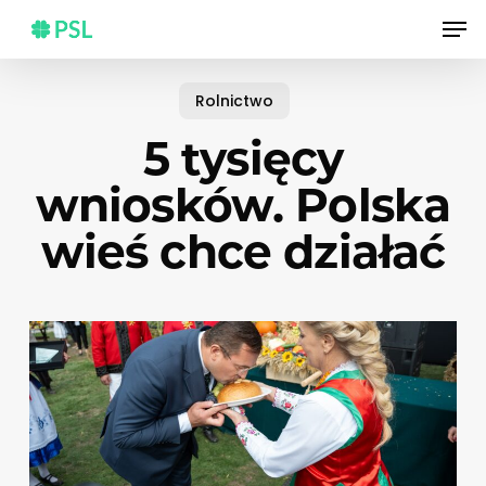
Skip
Men
to
main
content
Rolnictwo
5 tysięcy
wniosków. Polska
wieś chce działać