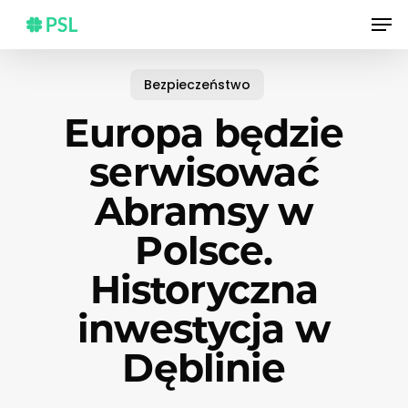
Skip
Men
to
main
content
Bezpieczeństwo
Europa będzie
serwisować
Abramsy w
Polsce.
Historyczna
inwestycja w
Dęblinie