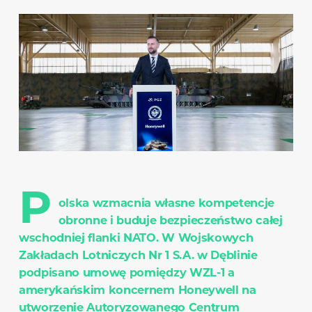
P
olska wzmacnia własne kompetencje
obronne i buduje bezpieczeństwo całej
wschodniej flanki NATO. W Wojskowych
Zakładach Lotniczych Nr 1 S.A. w Dęblinie
podpisano umowę pomiędzy WZL-1 a
amerykańskim koncernem Honeywell na
utworzenie Autoryzowanego Centrum