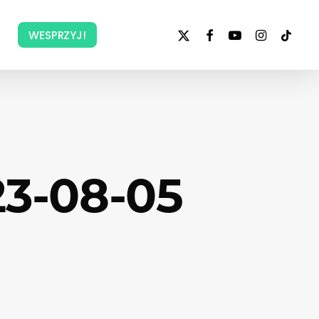
x-
facebook
youtube
instagram
tiktok
WESPRZYJ!
twitter
3-08-05