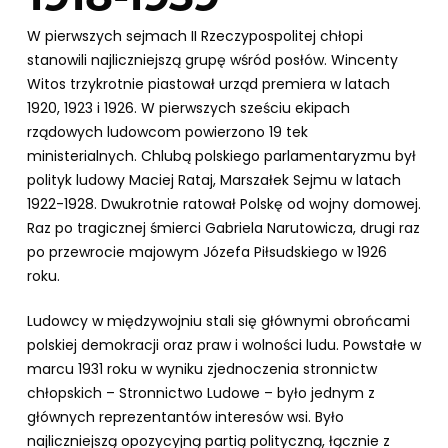
W pierwszych sejmach II Rzeczypospolitej chłopi
stanowili najliczniejszą grupę wśród posłów. Wincenty
Witos trzykrotnie piastował urząd premiera w latach
1920, 1923 i 1926. W pierwszych sześciu ekipach
rządowych ludowcom powierzono 19 tek
ministerialnych. Chlubą polskiego parlamentaryzmu był
polityk ludowy Maciej Rataj, Marszałek Sejmu w latach
1922-1928. Dwukrotnie ratował Polskę od wojny domowej.
Raz po tragicznej śmierci Gabriela Narutowicza, drugi raz
po przewrocie majowym Józefa Piłsudskiego w 1926
roku.
Ludowcy w międzywojniu stali się głównymi obrońcami
polskiej demokracji oraz praw i wolności ludu. Powstałe w
marcu 1931 roku w wyniku zjednoczenia stronnictw
chłopskich – Stronnictwo Ludowe – było jednym z
głównych reprezentantów interesów wsi. Było
najliczniejszą opozycyjną partią polityczną, łącznie z