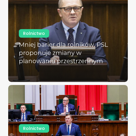
Rolnictwo
Mniej barier dla rolników. PSL
proponuje zmiany w
planowaniu przestrzennym
Rolnictwo