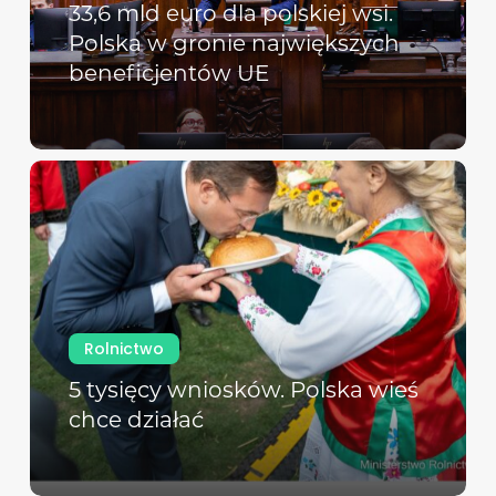
33,6 mld euro dla polskiej wsi.
Polska w gronie największych
beneficjentów UE
Rolnictwo
5 tysięcy wniosków. Polska wieś
chce działać