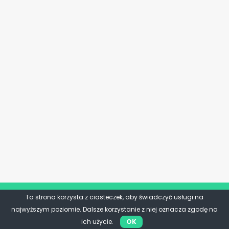
Ta strona korzysta z ciasteczek, aby świadczyć usługi na
najwyższym poziomie. Dalsze korzystanie z niej oznacza zgodę na
ich użycie.
OK