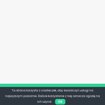
Ta strona korzysta z ciasteczek, aby świadczyć usługi na
najwyższym poziomie. Dalsze korzystanie z niej oznacza zgodę na
ich użycie.
OK