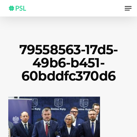
Skip
Men
to
main
content
79558563-17d5-
49b6-b451-
60bddfc370d6