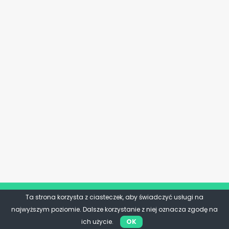
Ta strona korzysta z ciasteczek, aby świadczyć usługi na
najwyższym poziomie. Dalsze korzystanie z niej oznacza zgodę na
ich użycie.
OK