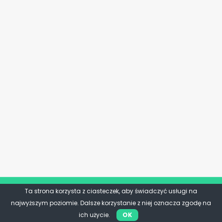
Ta strona korzysta z ciasteczek, aby świadczyć usługi na
najwyższym poziomie. Dalsze korzystanie z niej oznacza zgodę na
ich użycie.
OK