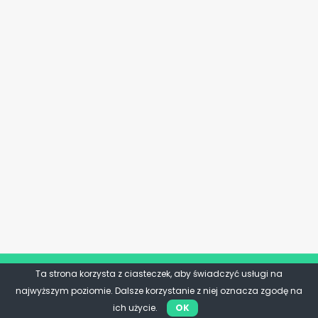
Ta strona korzysta z ciasteczek, aby świadczyć usługi na
najwyższym poziomie. Dalsze korzystanie z niej oznacza zgodę na
ich użycie.
OK