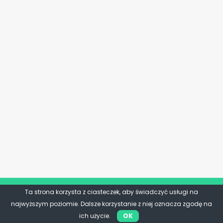
Ta strona korzysta z ciasteczek, aby świadczyć usługi na
najwyższym poziomie. Dalsze korzystanie z niej oznacza zgodę na
ich użycie.
OK