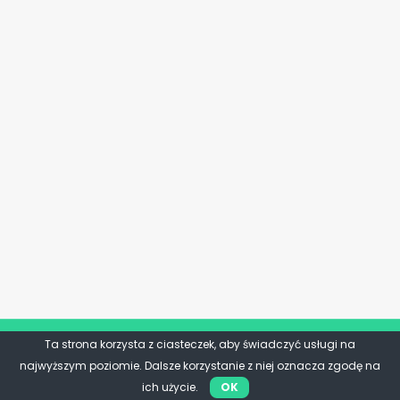
Ta strona korzysta z ciasteczek, aby świadczyć usługi na
najwyższym poziomie. Dalsze korzystanie z niej oznacza zgodę na
ich użycie.
OK