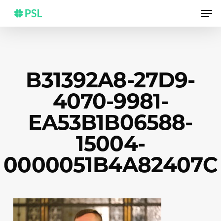
Skip
Men
to
main
content
B31392A8-27D9-
4070-9981-
EA53B1B06588-
15004-
0000051B4A82407C