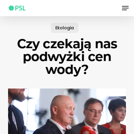
Skip
Men
to
main
content
Ekologia
Czy czekają nas
podwyżki cen
wody?