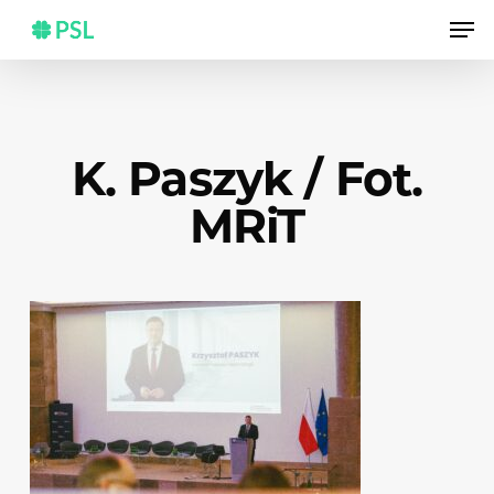
Skip
Men
to
main
content
K. Paszyk / Fot.
MRiT