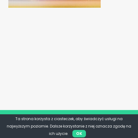
Ta strona korzysta z ciasteczek, aby świadczyć usługi na
najwyższym poziomie. Dalsze korzystanie z niej oznacza zgodę na
ich użycie.
OK