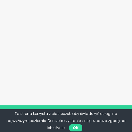
Ta strona korzysta z ciasteczek, aby świadczyć usługi na
najwyższym poziomie. Dalsze korzystanie z niej oznacza zgodę na
ich użycie.
OK