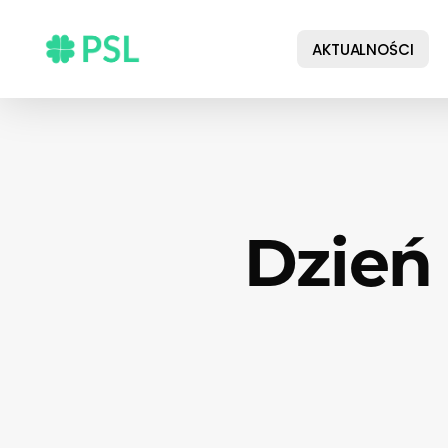
Skip
to
AKTUALNOŚCI
main
content
Dzień