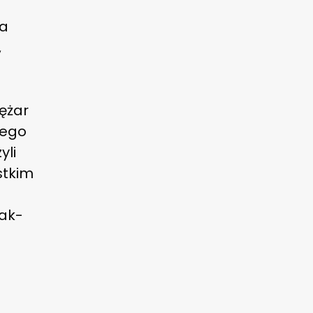
 a
,
iężar
iego
yli
stkim
iak-