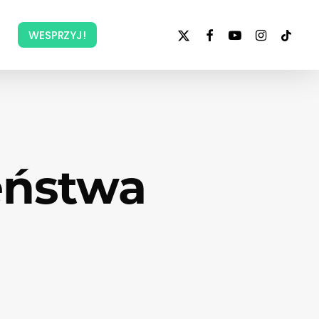
x-
facebook
youtube
instagram
tiktok
WESPRZYJ!
twitter
eństwa