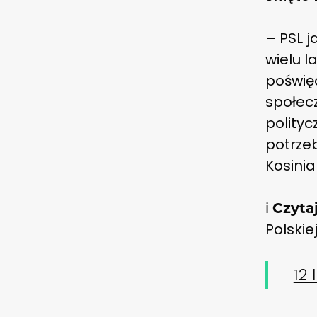
– PSL j
wielu l
poświęc
społec
polityc
potrzeb
Kosini
ℹ️
Czyta
Polskie
12