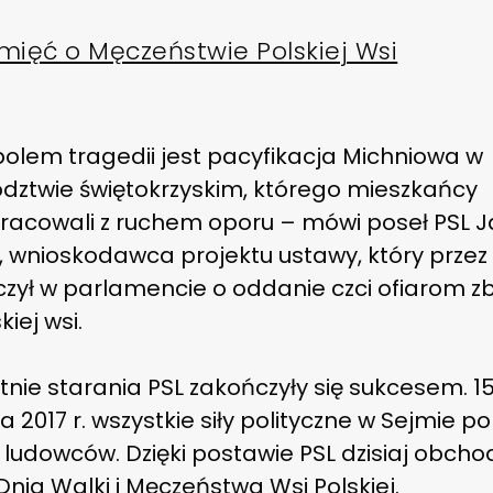
mięć o Męczeństwie Polskiej Wsi
olem tragedii jest pacyfikacja Michniowa w
dztwie świętokrzyskim, którego mieszkańcy
racowali z ruchem oporu – mówi poseł PSL 
 wnioskodawca projektu ustawy, który przez 
czył w parlamencie o oddanie czci ofiarom z
kiej wsi.
tnie starania PSL zakończyły się sukcesem. 1
a 2017 r. wszystkie siły polityczne w Sejmie p
 ludowców. Dzięki postawie PSL dzisiaj obch
Dnia Walki i Męczeństwa Wsi Polskiej.