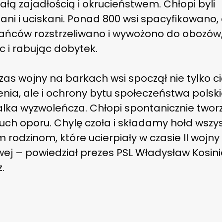
całą zajadłością i okrucieństwem. Chłopi byli
ani i uciskani. Ponad 800 wsi spacyfikowano,
ańców rozstrzeliwano i wywożono do obozów
c i rabując dobytek.
as wojny na barkach wsi spoczął nie tylko c
nia, ale i ochrony bytu społeczeństwa polsk
lka wyzwoleńcza. Chłopi spontanicznie tworz
ruch oporu. Chylę czoła i składamy hołd wszy
m rodzinom, które ucierpiały w czasie II wojny
wej – powiedział prezes PSL Władysław Kosin
.