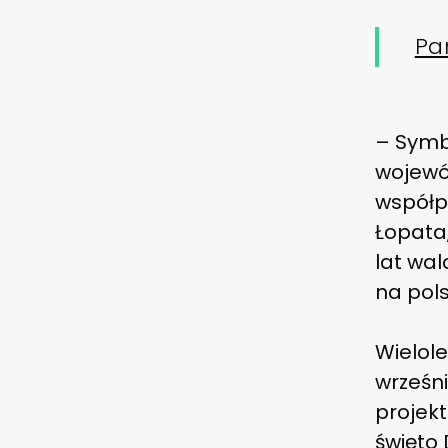
Pa
– Symb
wojewó
współp
Łopata,
lat wal
na pols
Wielole
wrześni
projekt
święto 