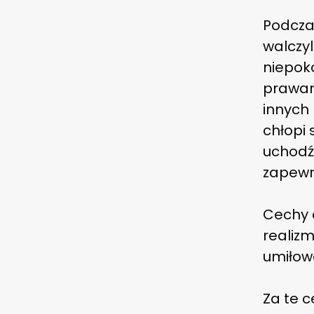
Podczas
walczy
niepok
prawami
innych 
chłopi 
uchodź
zapewn
Cechy 
realizm
umiłowa
Za te c