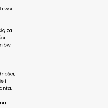
h wsi
a
ią za
ści
źniów,
ności,
e i
panta.
 na