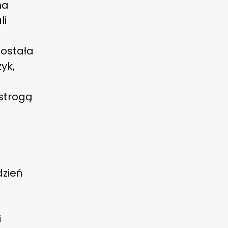
na
li
została
yk,
strogą
dzień
i