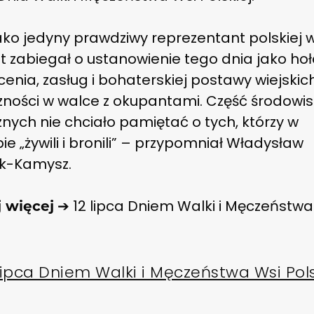
ako jedyny prawdziwy reprezentant polskiej 
at zabiegał o ustanowienie tego dnia jako ho
enia, zasług i bohaterskiej postawy wiejskic
zności w walce z okupantami. Część środowis
znych nie chciało pamiętać o tych, którzy w
ie „żywili i bronili” – przypomniał Władysław
ak-Kamysz.
➔ 12 lipca Dniem Walki i Męczeństwa
j więcej
j
 lipca Dniem Walki i Męczeństwa Wsi Pols