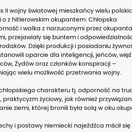
 II wojny światowej mieszkańcy wielu polskic
li o z hitlerowskim okupantem. Chłopska
orność i walka z narzuconymi przez okupant
, przejawiały się buntem i odpowiedzialnośc
rodaków. Dzięki produkcji i posiadaniu żywno
stanowili oparcie dla inteligencji, jeńców, wię
ców, Żydów oraz członków konspiracji –
iając wielu możliwość przetrwania wojny.
chłopskiego charakteru tj. odporność na trud
, praktycyzm życiowy, jak również przywiązani
nie ziemi, której bronili była solą w oku oku
echy i postawy niemiecki najeźdźca mścił się