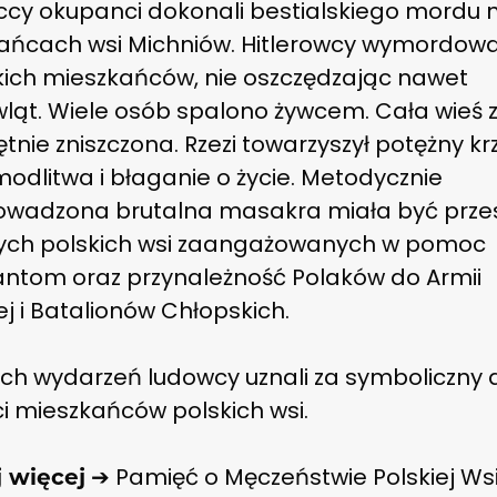
ccy okupanci dokonali bestialskiego mordu 
ańcach wsi Michniów. Hitlerowcy wymordowa
kich mieszkańców, nie oszczędzając nawet
ląt. Wiele osób spalono żywcem. Cała wieś 
tnie zniszczona. Rzezi towarzyszył potężny krz
modlitwa i błaganie o życie. Metodycznie
owadzona brutalna masakra miała być prze
nych polskich wsi zaangażowanych w pomoc
antom oraz przynależność Polaków do Armii
j i Batalionów Chłopskich.
ych wydarzeń ludowcy uznali za symboliczny 
i mieszkańców polskich wsi.
➔ Pamięć o Męczeństwie Polskiej Ws
j więcej