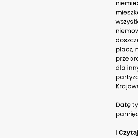
niemie
mieszk
wszyst
niemow
doszczę
płacz, 
przepr
dla in
partyz
Krajowe
Datę t
pamięc
ℹ️
Czyta