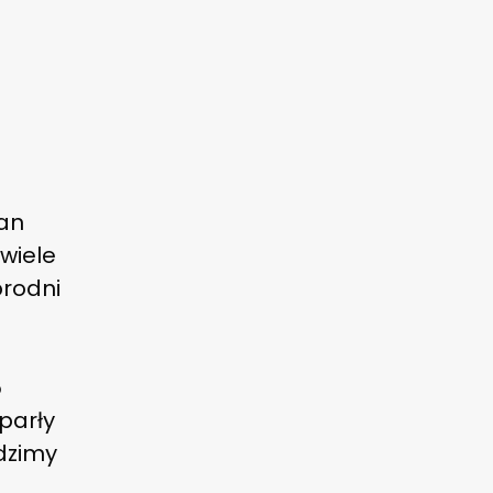
Jan
wiele
brodni
5
oparły
odzimy