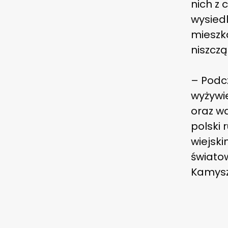
nich z 
wysiedl
mieszk
niszczą
– Podcz
wyżywie
oraz wa
polski 
wiejski
świato
Kamysz