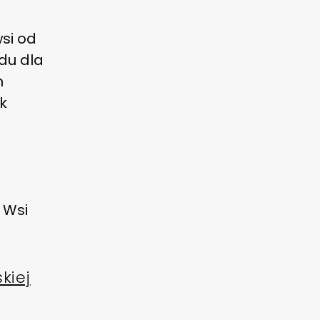
wsi od
łdu dla
h
k
 Wsi
kiej