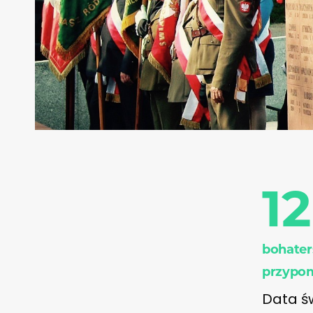
12
bohater
przypom
Data św