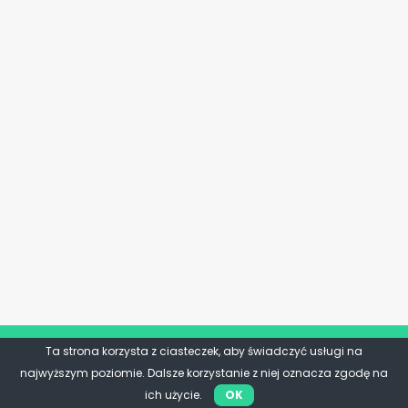
Ta strona korzysta z ciasteczek, aby świadczyć usługi na
najwyższym poziomie. Dalsze korzystanie z niej oznacza zgodę na
ich użycie.
OK