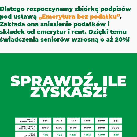
Dlatego rozpoczynamy zbiórkę podpisów
pod ustawą
„Emerytura bez podatku”
.
Zakłada ona zniesienie podatków i
składek od emerytur i rent. Dzięki temu
świadczenia seniorów wzrosną o aż 20%!
SPRAWDŹ, ILE
ZYSKASZ!