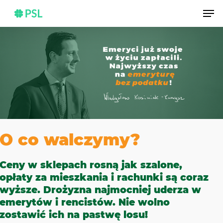
Skip
Men
to
main
content
O co walczymy?
Ceny w sklepach rosną jak szalone,
opłaty za mieszkania i rachunki są coraz
wyższe. Drożyzna najmocniej uderza w
emerytów i rencistów. Nie wolno
zostawić ich na pastwę losu!