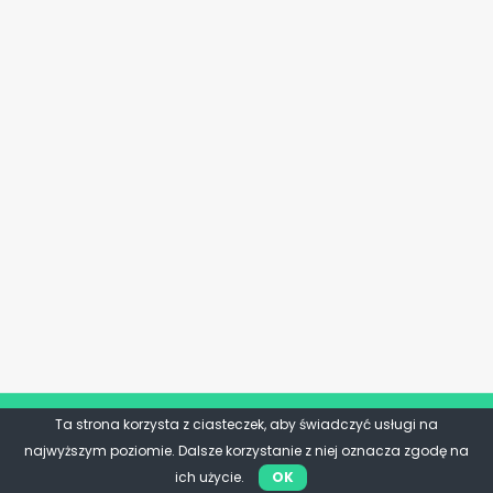
Ta strona korzysta z ciasteczek, aby świadczyć usługi na
najwyższym poziomie. Dalsze korzystanie z niej oznacza zgodę na
ich użycie.
OK