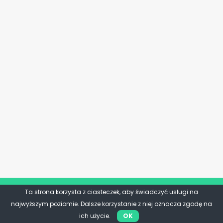
Ta strona korzysta z ciasteczek, aby świadczyć usługi na
najwyższym poziomie. Dalsze korzystanie z niej oznacza zgodę na
ich użycie.
OK