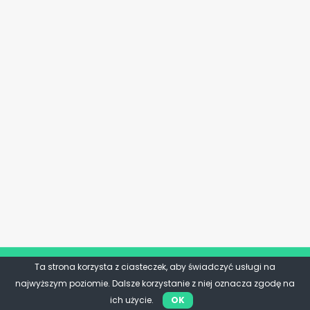
Ta strona korzysta z ciasteczek, aby świadczyć usługi na
najwyższym poziomie. Dalsze korzystanie z niej oznacza zgodę na
ich użycie.
OK