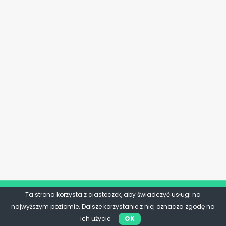
Ta strona korzysta z ciasteczek, aby świadczyć usługi na
najwyższym poziomie. Dalsze korzystanie z niej oznacza zgodę na
ich użycie.
OK