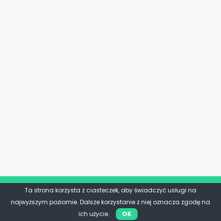
Ta strona korzysta z ciasteczek, aby świadczyć usługi na
najwyższym poziomie. Dalsze korzystanie z niej oznacza zgodę na
ich użycie.
OK