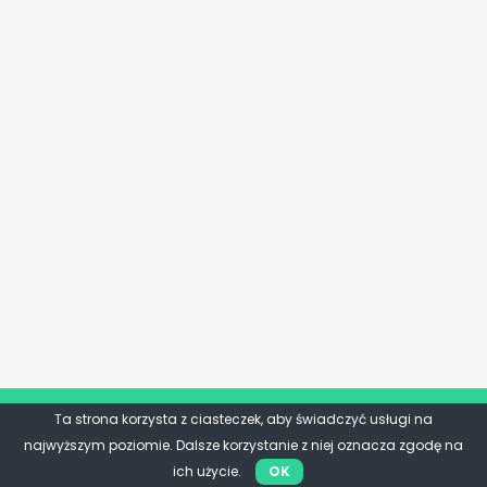
Ta strona korzysta z ciasteczek, aby świadczyć usługi na
najwyższym poziomie. Dalsze korzystanie z niej oznacza zgodę na
ich użycie.
OK