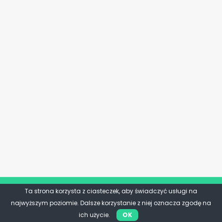
Ta strona korzysta z ciasteczek, aby świadczyć usługi na
najwyższym poziomie. Dalsze korzystanie z niej oznacza zgodę na
ich użycie.
OK