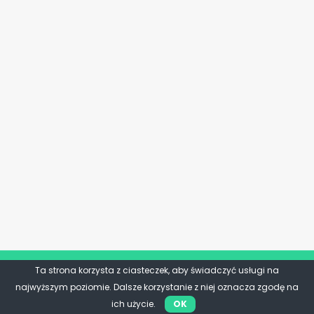
Ta strona korzysta z ciasteczek, aby świadczyć usługi na
najwyższym poziomie. Dalsze korzystanie z niej oznacza zgodę na
ich użycie.
OK