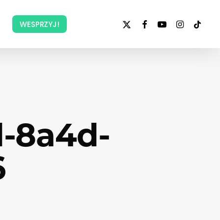
x-
facebook
youtube
instagram
tiktok
WESPRZYJ!
twitter
-8a4d-
6