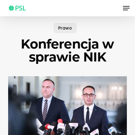
Skip
Men
to
main
content
Prawo
Konferencja w
sprawie NIK