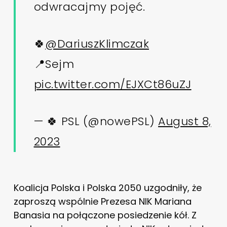
odwracajmy pojęć.
🍀
@DariuszKlimczak
📍Sejm
pic.twitter.com/EJXCt86uZJ
— 🍀 PSL (@nowePSL)
August 8,
2023
Koalicja Polska i Polska 2050 uzgodniły, że
zaproszą wspólnie Prezesa NIK Mariana
Banasia na połączone posiedzenie kół. Z