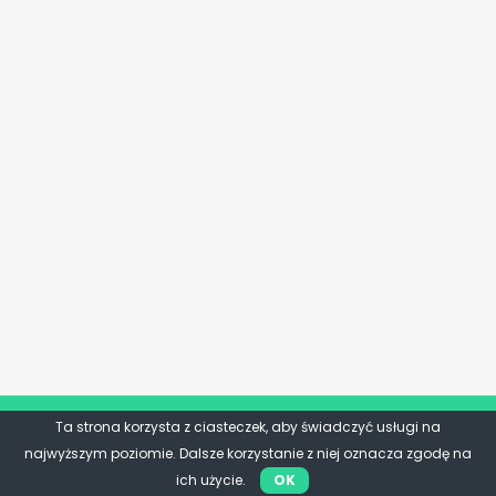
Ta strona korzysta z ciasteczek, aby świadczyć usługi na
najwyższym poziomie. Dalsze korzystanie z niej oznacza zgodę na
ich użycie.
OK