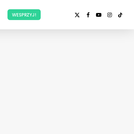
x-
facebook
youtube
instagram
tiktok
WESPRZYJ!
twitter