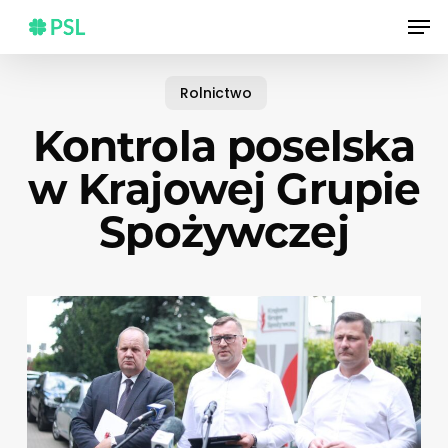
Skip
Men
to
main
content
Rolnictwo
Kontrola poselska
w Krajowej Grupie
Spożywczej