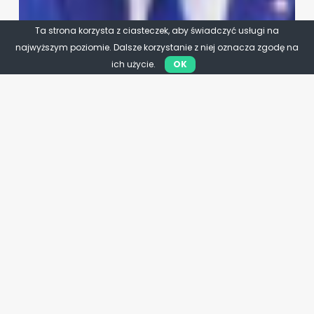
Ta strona korzysta z ciasteczek, aby świadczyć usługi na
najwyższym poziomie. Dalsze korzystanie z niej oznacza zgodę na
ich użycie.
OK