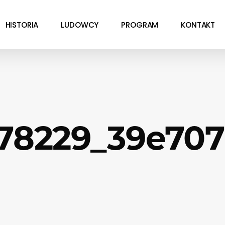
HISTORIA
LUDOWCY
PROGRAM
KONTAKT
78229_39e70