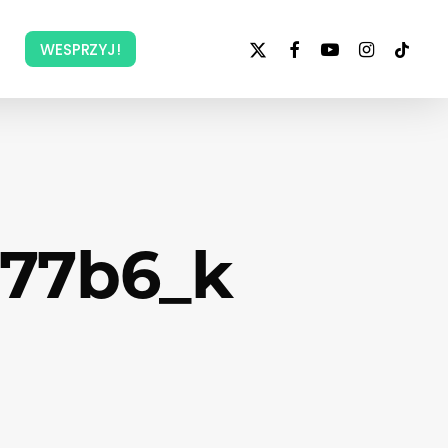
x-
facebook
youtube
instagram
tiktok
WESPRZYJ!
twitter
777b6_k