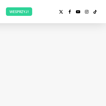
x-
facebook
youtube
instagram
tiktok
WESPRZYJ!
twitter