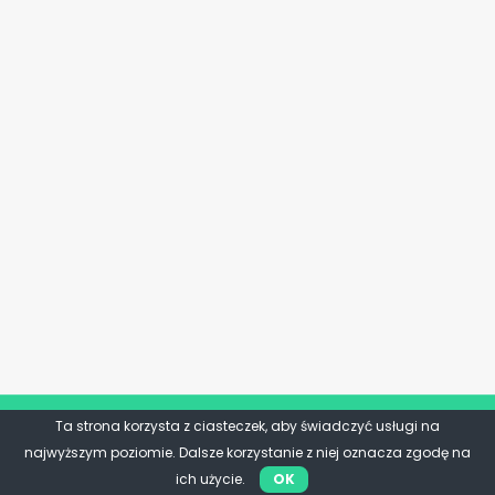
Ta strona korzysta z ciasteczek, aby świadczyć usługi na
najwyższym poziomie. Dalsze korzystanie z niej oznacza zgodę na
ich użycie.
OK