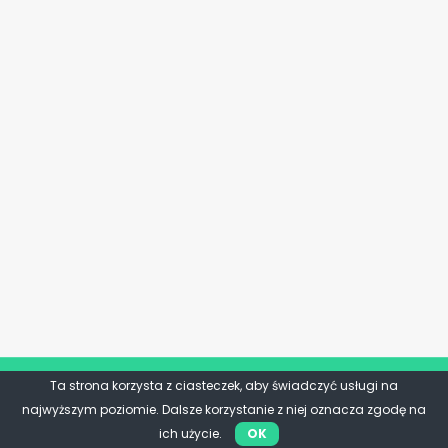
Ta strona korzysta z ciasteczek, aby świadczyć usługi na
najwyższym poziomie. Dalsze korzystanie z niej oznacza zgodę na
ich użycie.
OK