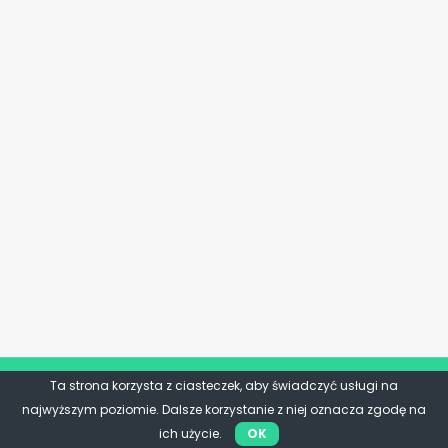
Ta strona korzysta z ciasteczek, aby świadczyć usługi na
najwyższym poziomie. Dalsze korzystanie z niej oznacza zgodę na
ich użycie.
OK