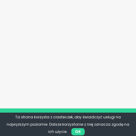
Ta strona korzysta z ciasteczek, aby świadczyć usługi na
najwyższym poziomie. Dalsze korzystanie z niej oznacza zgodę na
ich użycie.
OK