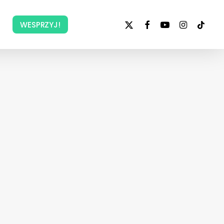
x-
facebook
youtube
instagram
tiktok
WESPRZYJ!
twitter