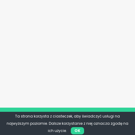
Ta strona korzysta z ciasteczek, aby świadczyć usługi na
najwyższym poziomie. Dalsze korzystanie z niej oznacza zgodę na
ich użycie.
OK