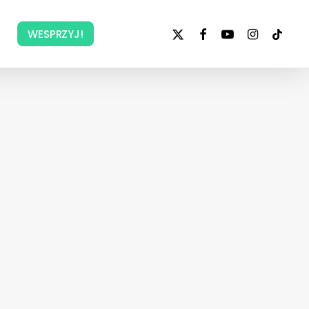
x-
facebook
youtube
instagram
tiktok
WESPRZYJ!
twitter