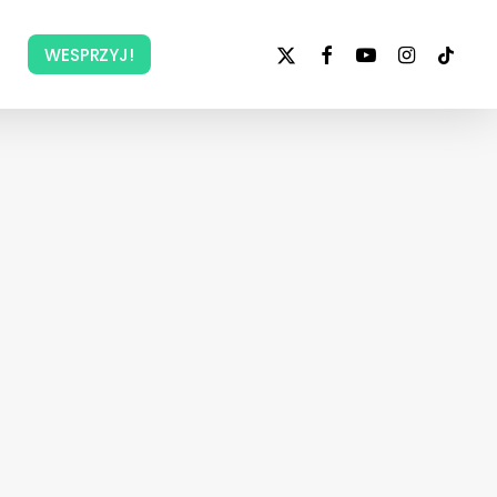
x-
facebook
youtube
instagram
tiktok
WESPRZYJ!
twitter