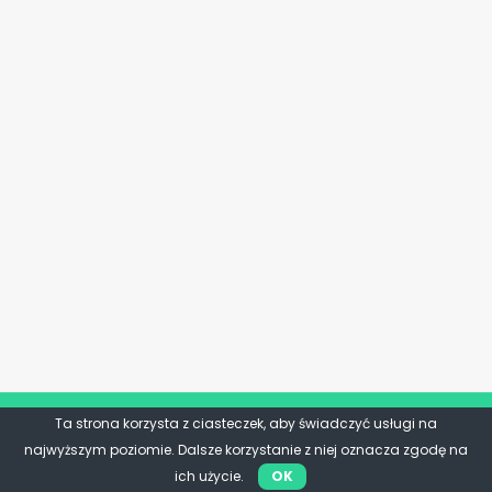
Ta strona korzysta z ciasteczek, aby świadczyć usługi na
najwyższym poziomie. Dalsze korzystanie z niej oznacza zgodę na
ich użycie.
OK