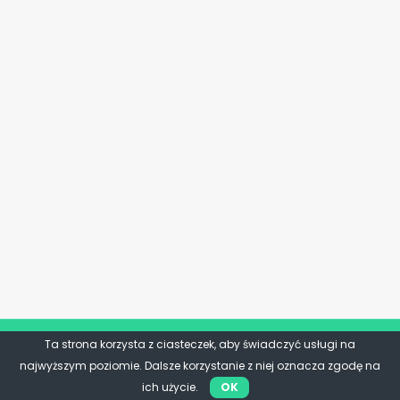
Ta strona korzysta z ciasteczek, aby świadczyć usługi na
najwyższym poziomie. Dalsze korzystanie z niej oznacza zgodę na
ich użycie.
OK