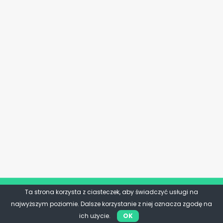
Ta strona korzysta z ciasteczek, aby świadczyć usługi na
najwyższym poziomie. Dalsze korzystanie z niej oznacza zgodę na
ich użycie.
OK