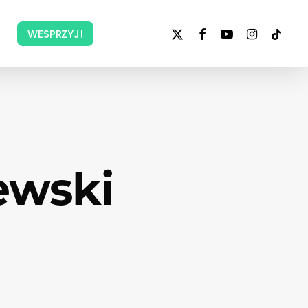
x-
facebook
youtube
instagram
tiktok
WESPRZYJ!
twitter
ewski