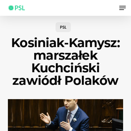
Skip
Men
to
main
content
PSL
Kosiniak-Kamysz:
marszałek
Kuchciński
zawiódł Polaków