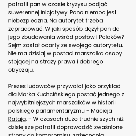
potrafił pan w czasie kryzysu podjąć
suwerennej inicjatywy. Pana niemoc jest
niebezpieczna. Na autorytet trzeba
zapracować. W jaki sposób dążył pan do
jego zbudowania wśród posłów i Polaków?
Sejm został odarty ze swojego autorytetu.
Nie ma dzisiaj w postaci marszałka osoby
stojącej na straży prawa i dobrego
obyczaju.
Prezes ludowców przywołał jako przykład
dla Marka Kuchcińskiego postać jednego z
najwybitniejszych marszałków w historii
polskiego parlamentaryzmu – Macieja
Rataja
. – W czasach dużo trudniejszych niż
dzisiejsze potrafił doprowadzić zwaśnione
strony do kompromisu, zażegnania