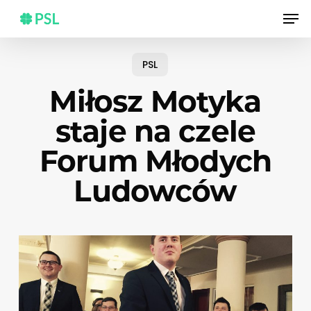
Skip
Men
to
main
content
PSL
Miłosz Motyka
staje na czele
Forum Młodych
Ludowców