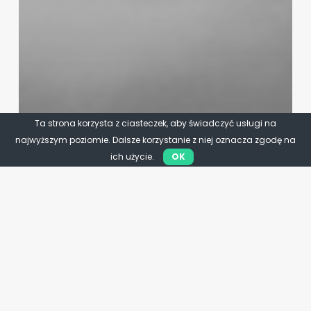
Ta strona korzysta z ciasteczek, aby świadczyć usługi na
najwyższym poziomie. Dalsze korzystanie z niej oznacza zgodę na
ich użycie.
OK
PSL