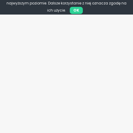
najwyższym poziomie. Dalsze korzystanie z niej oznacza zgodę na
ich użycie.
OK
Przedsiębiorcy
PSL chroni małe firmy. Nowe
prawo uderzy w nieuczciwe
praktyki