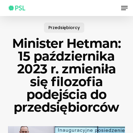
Skip
Men
to
main
content
Przedsiębiorcy
Minister Hetman:
15 października
2023 r. zmieniła
się filozofia
podejścia do
przedsiębiorców